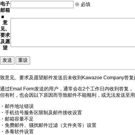
电子
※ 必填
邮箱
■
意
见、
要求
及愿
望
致意见、要求及愿望邮件发送后未收到Kawazoe Company答
通过Email Form发送的用户，通常会在2个工作日内收到答复，
但有时，也会因以下原因而导致邮件不能顺利，或无法发送至用
・邮件地址错误
・手机信号服务区限制及邮件接收设置
・邮箱容量不足
・免费邮件、骚扰邮件过滤（文件夹等）设置
・杀毒软件设置